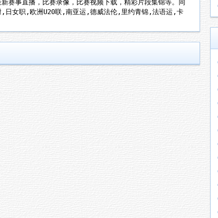
最新赛事直播，比赛录像，比赛视频下载，精彩片段集锦等。同
,日女职,欧洲U20联,南亚运,德威法伦,里约青锦,法语运,卡