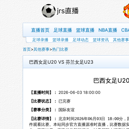
直播首页
足球直播
篮球直播
NBA直播
CB
足球录播
篮球录播
足球动态
篮球资讯
其他赛事
首页
>
其他赛事
>
热门比赛
巴西女足U20 VS 芬兰女足U23
巴西女足U20
【直播时间】：
2026-06-03 18:00:00
【比赛状态】：
已完赛
【赛事分类】：
国际友谊
【比赛详情】：
北京时间2026年06月03日 18:00
件观看比赛。本站同步官方直播源准时直播，比赛数据