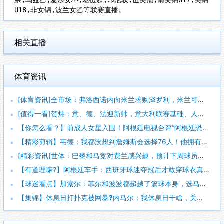
U18,非女锦,波兰女乙等联赛直播。
相关直播
体育资讯
[体育资讯]全市场：弗洛西诺内向米兰求购泽罗利，米兰可能加入
[值得一看]贺炜：意、德、法迎新帅，意大利联赛基础、人员储备
【你怎么看？】前成人女星入围！阿根廷电视台评“阿根廷恐惧症”
【精彩剪辑】韦德：我都没想到詹姆斯会选择76人！他拥有知足且
[精彩资讯]世体：巴黎和马竞对费兰感兴趣，预计下周球员将与巴
【有道理嘛?】阿根廷车手：西班牙球迷夺冠后才敢穿球衣真丢人
【球迷看点】加索尔：菲尔和波波都超越了篮球本身，选马刺，就是
【集锦】休息日打扑克被网暴❓️内马尔：我休息日干啥，关你们什