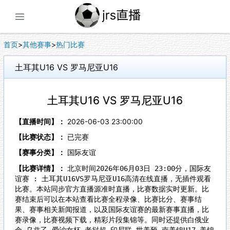
展开菜单
首页
>
其他赛事
>
热门比赛
土耳其U16 VS 罗马尼亚U16
土耳其U16 VS 罗马尼亚U16
【直播时间】：
2026-06-03 23:00:00
【比赛状态】：
已完赛
【赛事分类】：
国际友谊
【比赛详情】：
北京时间2026年06月03日 23:00分，国际友
谊赛 : 土耳其U16VS罗马尼亚U16高清在线直播，无插件观看
比赛。本站同步官方直播源准时直播，比赛数据实时更新。比
赛结束后可以在本站查看比赛全程录像、比赛比分、赛事结
果、赛事相关新闻报道，以及国际友谊赛的最新赛事直播，比
赛录像，比赛视频下载，精彩片段集锦等。同时还提供白俄业
余,乌兹乙,爱沙女杯,老挝超,印尼联,世美预,南美锦U17,美锦