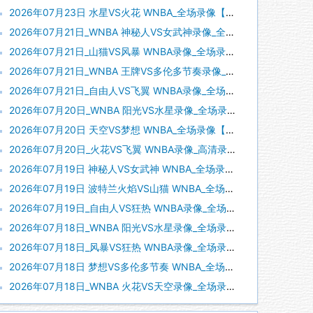
2026年07月23日 水星VS火花 WNBA_全场录像【视频集锦】
2026年07月21日_WNBA 神秘人VS女武神录像_全场录像【全场回放】
2026年07月21日_山猫VS风暴 WNBA录像_全场录像【全场回放】
2026年07月21日_WNBA 王牌VS多伦多节奏录像_全场录像【全场回放】
2026年07月21日_自由人VS飞翼 WNBA录像_全场录像【全场回放】
2026年07月20日_WNBA 阳光VS水星录像_全场录像【高清回放】
2026年07月20日 天空VS梦想 WNBA_全场录像【全场回放】
2026年07月20日_火花VS飞翼 WNBA录像_高清录像【全场回放】
2026年07月19日 神秘人VS女武神 WNBA_全场录像【视频集锦】
2026年07月19日 波特兰火焰VS山猫 WNBA_全场录像【全场回放】
2026年07月19日_自由人VS狂热 WNBA录像_全场录像【视频集锦】
2026年07月18日_WNBA 阳光VS水星录像_全场录像【高清回放】
2026年07月18日_风暴VS狂热 WNBA录像_全场录像【全场回放】
2026年07月18日 梦想VS多伦多节奏 WNBA_全场录像【视频集锦】
2026年07月18日_WNBA 火花VS天空录像_全场录像【全场回放】