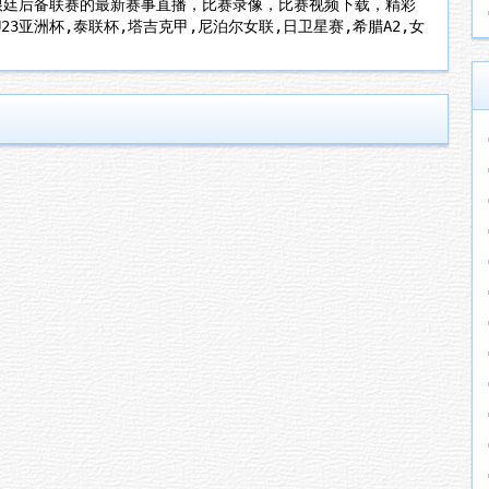
根廷后备联赛的最新赛事直播，比赛录像，比赛视频下载，精彩
23亚洲杯,泰联杯,塔吉克甲,尼泊尔女联,日卫星赛,希腊A2,女