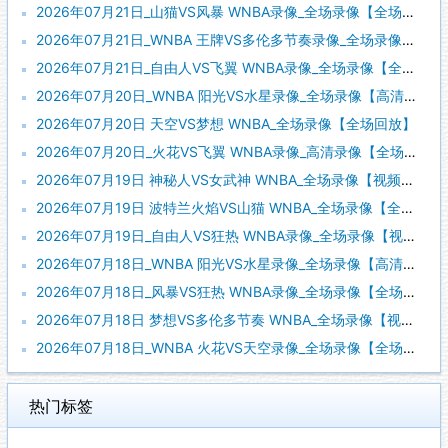
2026年07月21日_山猫VS风暴 WNBA录像_全场录像【全场回放】
2026年07月21日_WNBA 王牌VS多伦多节奏录像_全场录像【全场回放】
2026年07月21日_自由人VS飞翼 WNBA录像_全场录像【全场回放】
2026年07月20日_WNBA 阳光VS水星录像_全场录像【高清回放】
2026年07月20日 天空VS梦想 WNBA_全场录像【全场回放】
2026年07月20日_火花VS飞翼 WNBA录像_高清录像【全场回放】
2026年07月19日 神秘人VS女武神 WNBA_全场录像【视频集锦】
2026年07月19日 波特兰火焰VS山猫 WNBA_全场录像【全场回放】
2026年07月19日_自由人VS狂热 WNBA录像_全场录像【视频集锦】
2026年07月18日_WNBA 阳光VS水星录像_全场录像【高清回放】
2026年07月18日_风暴VS狂热 WNBA录像_全场录像【全场回放】
2026年07月18日 梦想VS多伦多节奏 WNBA_全场录像【视频集锦】
2026年07月18日_WNBA 火花VS天空录像_全场录像【全场回放】
热门标签