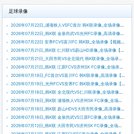
足球录像
2026年07月22日_浦项铁人VSFC首尔 韩K联录像_全场录像【全场回放】
2026年07月22日_韩K联 金泉尚武VS光州FC录像_高清录像【全场回放】
2026年07月22日 安养FCVS富川FC 韩K联_全场录像【视频集锦】
2026年07月21日_韩K联 仁川联VS蔚山HD录像_全场录像【高清回放】
2026年07月21日_大田市民VS全北现代 韩K联录像_全场录像【视频集锦】
2026年07月21日_韩K联 江原FCVS济州SK FC录像_全场录像【视频集锦】
2026年07月19日_FC首尔VS富川FC 韩K联录像_高清录像【全场回放】
2026年07月19日_光州FCVS安养FC 韩K联录像_全场录像【高清回放】
2026年07月18日_韩K联 全北现代VS仁川联录像_全场录像【高清回放】
2026年07月18日_韩K联 浦项铁人VS济州SK FC录像_全场录像【视频集锦】
2026年07月18日_韩K联 蔚山HDVS大田市民录像_高清录像【全场回放】
2026年07月18日_韩K联 金泉尚武VS江原FC录像_全场录像【视频集锦】
2026年07月12日_韩K联 大田市民VS济州SK FC录像_全场录像【全场回放】
2026年07月12日_韩K联 江原FCVSFC首尔录像_全场录像【视频集锦】