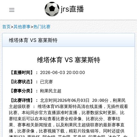
展开菜单
首页
>
其他赛事
>
热门比赛
维塔体育 VS 塞莱斯特
维塔体育 VS 塞莱斯特
【直播时间】：
2026-06-03 20:00:00
【比赛状态】：
已完赛
【赛事分类】：
刚果民主超
【比赛详情】：
北京时间2026年06月03日 20:00分，刚果民
主超级联赛 : 维塔体育VS塞莱斯特高清在线直播，无插件观看
比赛。本站同步官方直播源准时直播，比赛数据实时更新。比
赛结束后可以在本站查看比赛全程录像、比赛比分、赛事结
果、赛事相关新闻报道，以及刚果民主超级联赛的最新赛事直
播，比赛录像，比赛视频下载，精彩片段集锦等。同时还提供
澳首U23,西协杯,阿女锦,芬女甲,苏丹超,印果女联,冰女乙,女