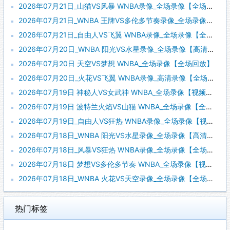
2026年07月21日_山猫VS风暴 WNBA录像_全场录像【全场回放】
2026年07月21日_WNBA 王牌VS多伦多节奏录像_全场录像【全场回放】
2026年07月21日_自由人VS飞翼 WNBA录像_全场录像【全场回放】
2026年07月20日_WNBA 阳光VS水星录像_全场录像【高清回放】
2026年07月20日 天空VS梦想 WNBA_全场录像【全场回放】
2026年07月20日_火花VS飞翼 WNBA录像_高清录像【全场回放】
2026年07月19日 神秘人VS女武神 WNBA_全场录像【视频集锦】
2026年07月19日 波特兰火焰VS山猫 WNBA_全场录像【全场回放】
2026年07月19日_自由人VS狂热 WNBA录像_全场录像【视频集锦】
2026年07月18日_WNBA 阳光VS水星录像_全场录像【高清回放】
2026年07月18日_风暴VS狂热 WNBA录像_全场录像【全场回放】
2026年07月18日 梦想VS多伦多节奏 WNBA_全场录像【视频集锦】
2026年07月18日_WNBA 火花VS天空录像_全场录像【全场回放】
热门标签