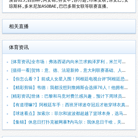
琼斯杯,多米尼加ASOBAE,巴巴多斯女联等联赛直播。
相关直播
体育资讯
[体育资讯]全市场：弗洛西诺内向米兰求购泽罗利，米兰可能加入
[值得一看]贺炜：意、德、法迎新帅，意大利联赛基础、人员储备
【你怎么看？】前成人女星入围！阿根廷电视台评“阿根廷恐惧症”
【精彩剪辑】韦德：我都没想到詹姆斯会选择76人！他拥有知足且
[精彩资讯]世体：巴黎和马竞对费兰感兴趣，预计下周球员将与巴
【有道理嘛?】阿根廷车手：西班牙球迷夺冠后才敢穿球衣真丢人
【球迷看点】加索尔：菲尔和波波都超越了篮球本身，选马刺，就是
【集锦】休息日打扑克被网暴❓️内马尔：我休息日干啥，关你们什