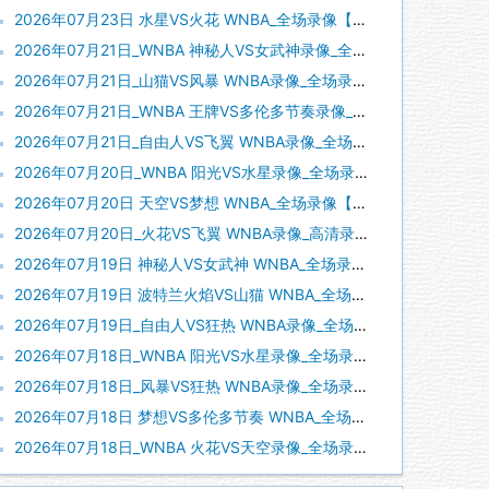
2026年07月23日 水星VS火花 WNBA_全场录像【视频集锦】
2026年07月21日_WNBA 神秘人VS女武神录像_全场录像【全场回放】
2026年07月21日_山猫VS风暴 WNBA录像_全场录像【全场回放】
2026年07月21日_WNBA 王牌VS多伦多节奏录像_全场录像【全场回放】
2026年07月21日_自由人VS飞翼 WNBA录像_全场录像【全场回放】
2026年07月20日_WNBA 阳光VS水星录像_全场录像【高清回放】
2026年07月20日 天空VS梦想 WNBA_全场录像【全场回放】
2026年07月20日_火花VS飞翼 WNBA录像_高清录像【全场回放】
2026年07月19日 神秘人VS女武神 WNBA_全场录像【视频集锦】
2026年07月19日 波特兰火焰VS山猫 WNBA_全场录像【全场回放】
2026年07月19日_自由人VS狂热 WNBA录像_全场录像【视频集锦】
2026年07月18日_WNBA 阳光VS水星录像_全场录像【高清回放】
2026年07月18日_风暴VS狂热 WNBA录像_全场录像【全场回放】
2026年07月18日 梦想VS多伦多节奏 WNBA_全场录像【视频集锦】
2026年07月18日_WNBA 火花VS天空录像_全场录像【全场回放】