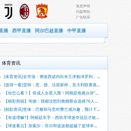
免责声明
问题帮助
广告联系
直播
西甲直播
阿尔巴超直播
中甲直播
体育资讯
[体育资讯]全市场：弗洛西诺内向米兰求购泽罗利，米兰可能加入
[值得一看]贺炜：意、德、法迎新帅，意大利联赛基础、人员储备
【你怎么看？】前成人女星入围！阿根廷电视台评“阿根廷恐惧症”
【精彩剪辑】韦德：我都没想到詹姆斯会选择76人！他拥有知足且
[精彩资讯]世体：巴黎和马竞对费兰感兴趣，预计下周球员将与巴
【有道理嘛?】阿根廷车手：西班牙球迷夺冠后才敢穿球衣真丢人
【球迷看点】加索尔：菲尔和波波都超越了篮球本身，选马刺，就是