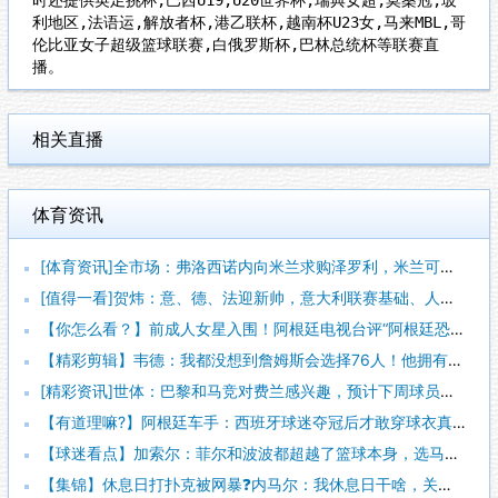
利地区,法语运,解放者杯,港乙联杯,越南杯U23女,马来MBL,哥
伦比亚女子超级篮球联赛,白俄罗斯杯,巴林总统杯等联赛直
播。
相关直播
体育资讯
[体育资讯]全市场：弗洛西诺内向米兰求购泽罗利，米兰可能加入
[值得一看]贺炜：意、德、法迎新帅，意大利联赛基础、人员储备
【你怎么看？】前成人女星入围！阿根廷电视台评“阿根廷恐惧症”
【精彩剪辑】韦德：我都没想到詹姆斯会选择76人！他拥有知足且
[精彩资讯]世体：巴黎和马竞对费兰感兴趣，预计下周球员将与巴
【有道理嘛?】阿根廷车手：西班牙球迷夺冠后才敢穿球衣真丢人
【球迷看点】加索尔：菲尔和波波都超越了篮球本身，选马刺，就是
【集锦】休息日打扑克被网暴❓️内马尔：我休息日干啥，关你们什