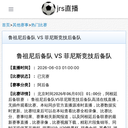
展开菜单
首页
>
其他赛事
>
热门比赛
鲁祖尼后备队 VS 菲尼斯竞技后备队
鲁祖尼后备队 VS 菲尼斯竞技后备队
【直播时间】：
2026-06-03 01:00:00
【比赛状态】：
已完赛
【赛事分类】：
阿后备
【比赛详情】：
北京时间2026年06月03日 01:00分，阿根廷
后备联赛 : 鲁祖尼后备队VS菲尼斯竞技后备队高清在线直播，
无插件观看比赛。本站同步官方直播源准时直播，比赛数据实
时更新。比赛结束后可以在本站查看比赛全程录像、比赛比
分、赛事结果、赛事相关新闻报道，以及阿根廷后备联赛的最
新赛事直播，比赛录像，比赛视频下载，精彩片段集锦等。同
时还提供英足挑杯,巴西U19,U20世界杯,瑞典女超,莫桑冠,玻