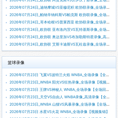
2026年07月24日_迪纳摩城VS亚穆尼积 欧协联录像_全场录像【高清回放】
2026年07月24日_帕纳辛纳科斯VS帕克斯 欧协联录像_全场录像【高清回放】
2026年07月24日_哥本哈根VS普莱西亚 欧协联录像_全场录像【视频集锦】
2026年07月24日_欧协联 亚布洛内茨VS瓦特基斯录像_全场录像【视频集锦】
2026年07月24日_欧协联 奥达里加VS布加勒斯特星录像_高清录像【全场回放】
2026年07月24日_欧协联 艾斯卡迪斯VS瓦杜兹录像_全场录像【视频集锦】
篮球录像
2026年07月23日 飞翼VS波特兰火焰 WNBA_全场录像【全场回放】
2026年07月23日_WNBA 阳光VS狂热录像_全场录像【视频集锦】
2026年07月23日 王牌VS神秘人 WNBA_全场录像【全场回放】
2026年07月23日_天空VS自由人 WNBA录像_高清录像【全场回放】
2026年07月23日_WNBA 山猫VS风暴录像_全场录像【全场回放】
2026年07月23日 水星VS火花 WNBA_全场录像【视频集锦】