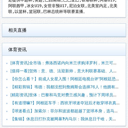
阿联酋甲,冰女U19,女世非预U17,尼泊女联,北美室内足,北美
联,以篮杯,篮冠联,巴林总统杯等联赛直播。
相关直播
体育资讯
[体育资讯]全市场：弗洛西诺内向米兰求购泽罗利，米兰可能加入
[值得一看]贺炜：意、德、法迎新帅，意大利联赛基础、人员储备
【你怎么看？】前成人女星入围！阿根廷电视台评“阿根廷恐惧症”
【精彩剪辑】韦德：我都没想到詹姆斯会选择76人！他拥有知足且
[精彩资讯]世体：巴黎和马竞对费兰感兴趣，预计下周球员将与巴
【有道理嘛?】阿根廷车手：西班牙球迷夺冠后才敢穿球衣真丢人
【球迷看点】加索尔：菲尔和波波都超越了篮球本身，选马刺，就是
【集锦】休息日打扑克被网暴❓️内马尔：我休息日干啥，关你们什