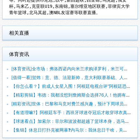
杯,马来乙,克亚联U19,东南锦,塞尔维亚地区联赛,菲律宾大学
青年篮球,北马其超,澳NBL友谊赛等联赛直播。
相关直播
体育资讯
[体育资讯]全市场：弗洛西诺内向米兰求购泽罗利，米兰可能加入
[值得一看]贺炜：意、德、法迎新帅，意大利联赛基础、人员储备
【你怎么看？】前成人女星入围！阿根廷电视台评“阿根廷恐惧症”
【精彩剪辑】韦德：我都没想到詹姆斯会选择76人！他拥有知足且
[精彩资讯]世体：巴黎和马竞对费兰感兴趣，预计下周球员将与巴
【有道理嘛?】阿根廷车手：西班牙球迷夺冠后才敢穿球衣真丢人
【球迷看点】加索尔：菲尔和波波都超越了篮球本身，选马刺，就是
【集锦】休息日打扑克被网暴❓️内马尔：我休息日干啥，关你们什