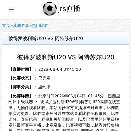
展开菜单
首页
>
其他赛事
>
热门比赛
彼得罗波利斯U20 VS 阿特苏尔U20
彼得罗波利斯U20 VS 阿特苏尔U20
【直播时间】：
2026-06-04 01:45:00
【比赛状态】：
已完赛
【赛事分类】：
里约甲
【比赛详情】：
北京时间2026年06月04日 01:45分，巴西里
约州甲级联赛 : 彼得罗波利斯U20VS阿特苏尔U20高清在线直
播，无插件观看比赛。本站同步官方直播源准时直播，比赛数
据实时更新。比赛结束后可以在本站查看比赛全程录像、比赛
比分、赛事结果、赛事相关新闻报道，以及巴西里约州甲级联
赛的最新赛事直播，比赛录像，比赛视频下载，精彩片段集锦
等。同时还提供印尼冠,以甲,新西超联,西亚锦,乌克超,俄女