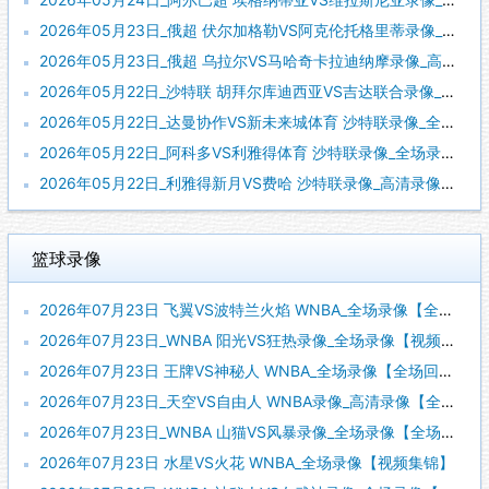
2026年05月23日_俄超 伏尔加格勒VS阿克伦托格里蒂录像_全场录像【全场回放】
2026年05月23日_俄超 乌拉尔VS马哈奇卡拉迪纳摩录像_高清录像【全场回放】
2026年05月22日_沙特联 胡拜尔库迪西亚VS吉达联合录像_全场录像【高清回放】
2026年05月22日_达曼协作VS新未来城体育 沙特联录像_全场录像【全场回放】
2026年05月22日_阿科多VS利雅得体育 沙特联录像_全场录像【视频集锦】
2026年05月22日_利雅得新月VS费哈 沙特联录像_高清录像【全场回放】
篮球录像
2026年07月23日 飞翼VS波特兰火焰 WNBA_全场录像【全场回放】
2026年07月23日_WNBA 阳光VS狂热录像_全场录像【视频集锦】
2026年07月23日 王牌VS神秘人 WNBA_全场录像【全场回放】
2026年07月23日_天空VS自由人 WNBA录像_高清录像【全场回放】
2026年07月23日_WNBA 山猫VS风暴录像_全场录像【全场回放】
2026年07月23日 水星VS火花 WNBA_全场录像【视频集锦】