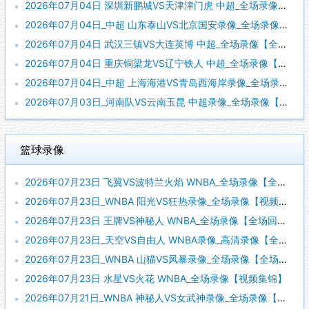
2026年07月04日 深圳新鹏城VS天津津门虎 中超_全场录像【全场回放】
2026年07月04日_中超 山东泰山VS北京国安录像_全场录像【高清回放】
2026年07月04日 武汉三镇VS大连英博 中超_全场录像【全场回放】
2026年07月04日 重庆铜梁龙VS辽宁铁人 中超_全场录像【全场回放】
2026年07月04日_中超 上海海港VS青岛西海岸录像_全场录像【全场回放】
2026年07月03日_河南队VS云南玉昆 中超录像_全场录像【全场回放】
篮球录像
2026年07月23日 飞翼VS波特兰火焰 WNBA_全场录像【全场回放】
2026年07月23日_WNBA 阳光VS狂热录像_全场录像【视频集锦】
2026年07月23日 王牌VS神秘人 WNBA_全场录像【全场回放】
2026年07月23日_天空VS自由人 WNBA录像_高清录像【全场回放】
2026年07月23日_WNBA 山猫VS风暴录像_全场录像【全场回放】
2026年07月23日 水星VS火花 WNBA_全场录像【视频集锦】
2026年07月21日_WNBA 神秘人VS女武神录像_全场录像【全场回放】