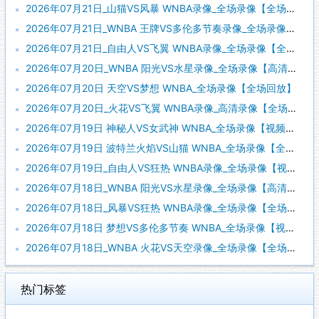
2026年07月21日_山猫VS风暴 WNBA录像_全场录像【全场回放】
2026年07月21日_WNBA 王牌VS多伦多节奏录像_全场录像【全场回放】
2026年07月21日_自由人VS飞翼 WNBA录像_全场录像【全场回放】
2026年07月20日_WNBA 阳光VS水星录像_全场录像【高清回放】
2026年07月20日 天空VS梦想 WNBA_全场录像【全场回放】
2026年07月20日_火花VS飞翼 WNBA录像_高清录像【全场回放】
2026年07月19日 神秘人VS女武神 WNBA_全场录像【视频集锦】
2026年07月19日 波特兰火焰VS山猫 WNBA_全场录像【全场回放】
2026年07月19日_自由人VS狂热 WNBA录像_全场录像【视频集锦】
2026年07月18日_WNBA 阳光VS水星录像_全场录像【高清回放】
2026年07月18日_风暴VS狂热 WNBA录像_全场录像【全场回放】
2026年07月18日 梦想VS多伦多节奏 WNBA_全场录像【视频集锦】
2026年07月18日_WNBA 火花VS天空录像_全场录像【全场回放】
热门标签