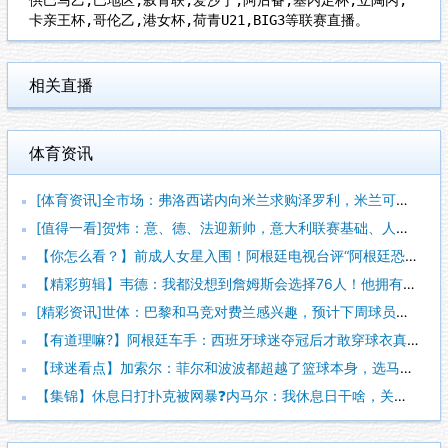
卡亲王杯,哥伦乙,港女杯,荷青U21,BIG3等联赛直播。
相关直播
体育资讯
[体育资讯]全市场：弗洛西诺内向米兰求购泽罗利，米兰可能加入
[值得一看]贺炜：意、德、法迎新帅，意大利联赛基础、人员储备
【你怎么看？】前成人女星入围！阿根廷电视台评“阿根廷恐惧症”
【精彩剪辑】韦德：我都没想到詹姆斯会选择76人！他拥有知足且
[精彩资讯]世体：巴黎和马竞对费兰感兴趣，预计下周球员将与巴
【有道理嘛?】阿根廷车手：西班牙球迷夺冠后才敢穿球衣真丢人
【球迷看点】加索尔：菲尔和波波都超越了篮球本身，选马刺，就是
【集锦】休息日打扑克被网暴❓️内马尔：我休息日干啥，关你们什