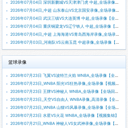
2026年07月04日 深圳新鹏城VS天津津门虎 中超_全场录像【全场回放】
2026年07月04日_中超 山东泰山VS北京国安录像_全场录像【高清回放】
2026年07月04日 武汉三镇VS大连英博 中超_全场录像【全场回放】
2026年07月04日 重庆铜梁龙VS辽宁铁人 中超_全场录像【全场回放】
2026年07月04日_中超 上海海港VS青岛西海岸录像_全场录像【全场回放】
2026年07月03日_河南队VS云南玉昆 中超录像_全场录像【全场回放】
篮球录像
2026年07月23日 飞翼VS波特兰火焰 WNBA_全场录像【全场回放】
2026年07月23日_WNBA 阳光VS狂热录像_全场录像【视频集锦】
2026年07月23日 王牌VS神秘人 WNBA_全场录像【全场回放】
2026年07月23日_天空VS自由人 WNBA录像_高清录像【全场回放】
2026年07月23日_WNBA 山猫VS风暴录像_全场录像【全场回放】
2026年07月23日 水星VS火花 WNBA_全场录像【视频集锦】
2026年07月21日_WNBA 神秘人VS女武神录像_全场录像【全场回放】