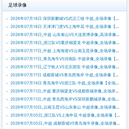
足球录像
2026年07月18日 深圳新鹏城VS武汉三镇 中超_全场录像【全场回放】
2026年07月18日 天津津门虎VS上海申花 中超_全场录像【全场回放】
2026年07月18日_中超 山东泰山VS大连英博录像_高清录像【全场回放】
2026年07月18日_浙江队VS重庆铜梁龙 中超录像_全场录像【高清回放】
2026年07月17日_中超 上海海港VS云南玉昆录像_全场录像【视频集锦】
2026年07月17日_青岛海牛VS河南队 中超录像_全场录像【视频集锦】
2026年07月17日_辽宁铁人VS北京国安 中超录像_全场录像【视频集锦】
2026年07月17日 成都蓉城VS青岛西海岸 中超_全场录像【全场回放】
2026年07月14日 青岛海牛VS浙江队 中超_全场录像【全场回放】
2026年07月11日_中超 重庆铜梁龙VS成都蓉城录像_全场录像【高清回放】
2026年07月11日_中超 青岛西海岸VS深圳新鹏城录像_全场录像【视频集锦】
2026年07月10日_云南玉昆VS山东泰山 中超录像_全场录像【高清回放】
2026年07月05日_浙江队VS上海申花 中超录像_全场录像【高清回放】
2026年07月05日_中超 成都蓉城VS青岛海牛录像_全场录像【视频集锦】