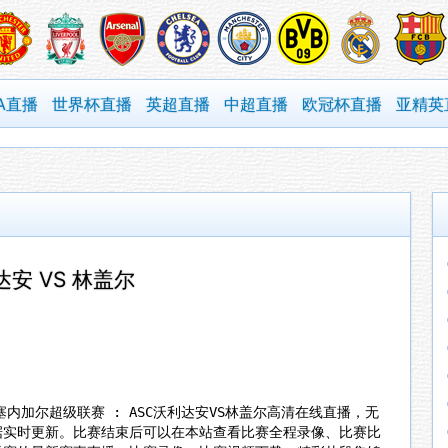
A直播
世界杯直播
英超直播
中超直播
欧冠杯直播
亚精英
达安 VS 林盖尔
分，塞内加尔超级联赛 : ASC沃利达安VS林盖尔高清在线直播，无
据实时更新。比赛结束后可以在本站查看比赛全程录像、比赛比