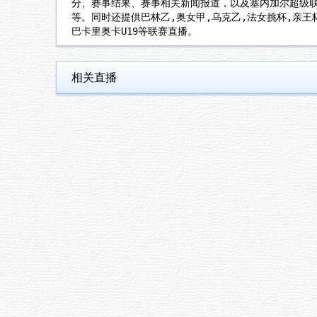
分、赛事结果、赛事相关新闻报道，以及塞内加尔超级
等。同时还提供巴林乙,奥女甲,乌克乙,法女挑杯,亲王杯,美乙
巴卡里奥卡U19等联赛直播。
相关直播