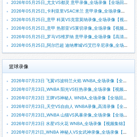
2026年05月25日_尤文VS都灵 意甲录像_全场录像【全场回放】
2026年05月25日_卡利亚里VSAC米兰 意甲录像_全场录像【全场回放】
2026年05月25日_意甲 科莫VS克雷莫纳录像_全场录像【视频集锦】
2026年05月25日_意甲 热那亚VS莱切录像_全场录像【视频集锦】
2026年05月25日_罗马VS维罗纳 意甲录像_全场录像【高清回放】
2026年05月25日_阿尔巴超 迪纳摩城VS艾巴辛尼录像_全场录像【高清回放】
篮球录像
2026年07月23日 飞翼VS波特兰火焰 WNBA_全场录像【全场回放】
2026年07月23日_WNBA 阳光VS狂热录像_全场录像【视频集锦】
2026年07月23日 王牌VS神秘人 WNBA_全场录像【全场回放】
2026年07月23日_天空VS自由人 WNBA录像_高清录像【全场回放】
2026年07月23日_WNBA 山猫VS风暴录像_全场录像【全场回放】
2026年07月23日 水星VS火花 WNBA_全场录像【视频集锦】
2026年07月21日_WNBA 神秘人VS女武神录像_全场录像【全场回放】