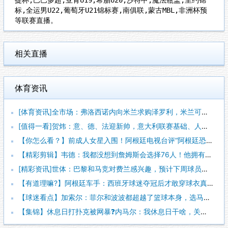
标,全运男U22,葡萄牙U21锦标赛,南俱联,蒙古MBL,非洲杯预
等联赛直播。
相关直播
体育资讯
[体育资讯]全市场：弗洛西诺内向米兰求购泽罗利，米兰可能加入
[值得一看]贺炜：意、德、法迎新帅，意大利联赛基础、人员储备
【你怎么看？】前成人女星入围！阿根廷电视台评“阿根廷恐惧症”
【精彩剪辑】韦德：我都没想到詹姆斯会选择76人！他拥有知足且
[精彩资讯]世体：巴黎和马竞对费兰感兴趣，预计下周球员将与巴
【有道理嘛?】阿根廷车手：西班牙球迷夺冠后才敢穿球衣真丢人
【球迷看点】加索尔：菲尔和波波都超越了篮球本身，选马刺，就是
【集锦】休息日打扑克被网暴❓️内马尔：我休息日干啥，关你们什