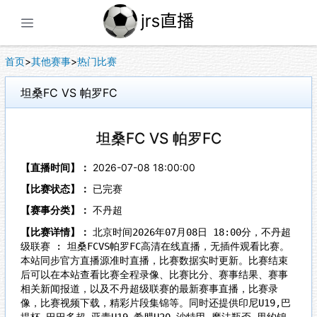
展开菜单
首页
>
其他赛事
>
热门比赛
坦桑FC VS 帕罗FC
坦桑FC VS 帕罗FC
【直播时间】：
2026-07-08 18:00:00
【比赛状态】：
已完赛
【赛事分类】：
不丹超
【比赛详情】：
北京时间2026年07月08日 18:00分，不丹超
级联赛 : 坦桑FCVS帕罗FC高清在线直播，无插件观看比赛。
本站同步官方直播源准时直播，比赛数据实时更新。比赛结束
后可以在本站查看比赛全程录像、比赛比分、赛事结果、赛事
相关新闻报道，以及不丹超级联赛的最新赛事直播，比赛录
像，比赛视频下载，精彩片段集锦等。同时还提供印尼U19,巴
提杯,巴巴多超,亚青U19,希腊U20,沙特甲,魔法瓶盃,里约锦