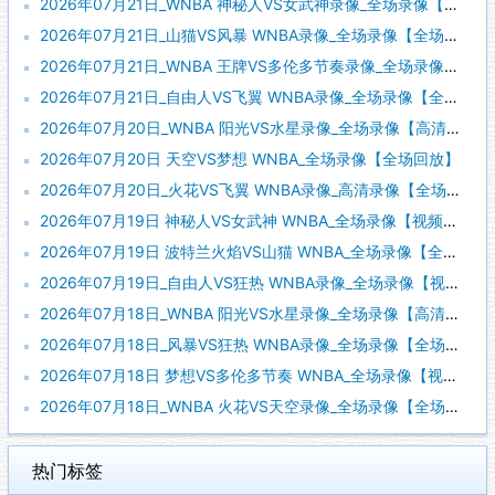
2026年07月21日_WNBA 神秘人VS女武神录像_全场录像【全场回放】
2026年07月21日_山猫VS风暴 WNBA录像_全场录像【全场回放】
2026年07月21日_WNBA 王牌VS多伦多节奏录像_全场录像【全场回放】
2026年07月21日_自由人VS飞翼 WNBA录像_全场录像【全场回放】
2026年07月20日_WNBA 阳光VS水星录像_全场录像【高清回放】
2026年07月20日 天空VS梦想 WNBA_全场录像【全场回放】
2026年07月20日_火花VS飞翼 WNBA录像_高清录像【全场回放】
2026年07月19日 神秘人VS女武神 WNBA_全场录像【视频集锦】
2026年07月19日 波特兰火焰VS山猫 WNBA_全场录像【全场回放】
2026年07月19日_自由人VS狂热 WNBA录像_全场录像【视频集锦】
2026年07月18日_WNBA 阳光VS水星录像_全场录像【高清回放】
2026年07月18日_风暴VS狂热 WNBA录像_全场录像【全场回放】
2026年07月18日 梦想VS多伦多节奏 WNBA_全场录像【视频集锦】
2026年07月18日_WNBA 火花VS天空录像_全场录像【全场回放】
热门标签