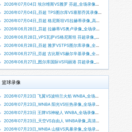
2026年07月04日 埃尔维斯VS雅罗 芬超_全场录像【视频集锦】
2026年07月04日_芬超 TPS图尔库VS塞那乔其录像_全场录像【高清回放】
2026年07月04日_芬超 格尼斯坦VS拉赫蒂录像_高清录像【全场回放】
2026年06月28日_芬超 拉赫蒂VS奥卢录像_全场录像【高清回放】
2026年06月28日_VPS瓦萨VS格尼斯坦 芬超录像_高清录像【全场回放】
2026年06月28日_芬超 雅罗VSTPS图尔库录像_全场录像【全场回放】
2026年06月27日_芬超 古比斯VS赫尔辛基录像_全场录像【全场回放】
2026年06月27日_图尔库国际VS玛丽港 芬超录像_全场录像【高清回放】
篮球录像
2026年07月23日 飞翼VS波特兰火焰 WNBA_全场录像【全场回放】
2026年07月23日_WNBA 阳光VS狂热录像_全场录像【视频集锦】
2026年07月23日 王牌VS神秘人 WNBA_全场录像【全场回放】
2026年07月23日_天空VS自由人 WNBA录像_高清录像【全场回放】
2026年07月23日_WNBA 山猫VS风暴录像_全场录像【全场回放】