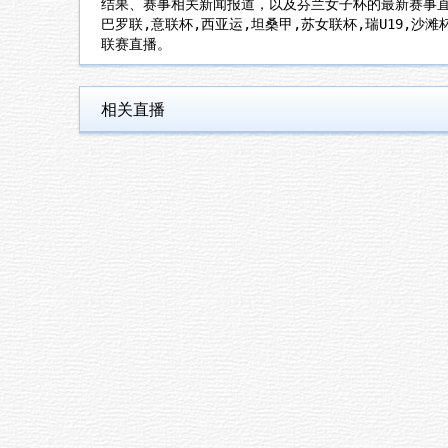
结果、赛事相关新闻报道，以及芬兰女子杯的最新赛事
巴罗联,意联杯,西亚运,坦桑甲,苏女联杯,瑞U19,沙
联赛直播。
相关直播