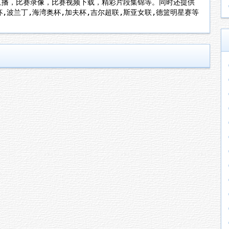
直播，比赛录像，比赛视频下载，精彩片段集锦等。同时还提供
滩杯,波兰丁,海湾奥杯,加夫杯,吉尔超联,斯亚女联,德篮明星赛等