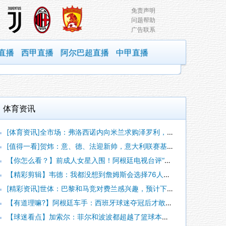
免责声明
问题帮助
广告联系
直播
西甲直播
阿尔巴超直播
中甲直播
体育资讯
[体育资讯]全市场：弗洛西诺内向米兰求购泽罗利，米兰可能加入
[值得一看]贺炜：意、德、法迎新帅，意大利联赛基础、人员储备
【你怎么看？】前成人女星入围！阿根廷电视台评“阿根廷恐惧症”
【精彩剪辑】韦德：我都没想到詹姆斯会选择76人！他拥有知足且
[精彩资讯]世体：巴黎和马竞对费兰感兴趣，预计下周球员将与巴
【有道理嘛?】阿根廷车手：西班牙球迷夺冠后才敢穿球衣真丢人
【球迷看点】加索尔：菲尔和波波都超越了篮球本身，选马刺，就是