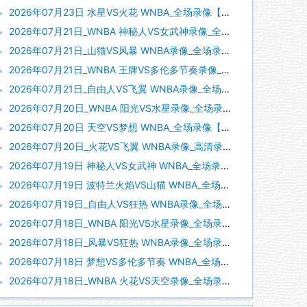
2026年07月23日 水星VS火花 WNBA_全场录像【视频集锦】
2026年07月21日_WNBA 神秘人VS女武神录像_全场录像【全场回放】
2026年07月21日_山猫VS风暴 WNBA录像_全场录像【全场回放】
2026年07月21日_WNBA 王牌VS多伦多节奏录像_全场录像【全场回放】
2026年07月21日_自由人VS飞翼 WNBA录像_全场录像【全场回放】
2026年07月20日_WNBA 阳光VS水星录像_全场录像【高清回放】
2026年07月20日 天空VS梦想 WNBA_全场录像【全场回放】
2026年07月20日_火花VS飞翼 WNBA录像_高清录像【全场回放】
2026年07月19日 神秘人VS女武神 WNBA_全场录像【视频集锦】
2026年07月19日 波特兰火焰VS山猫 WNBA_全场录像【全场回放】
2026年07月19日_自由人VS狂热 WNBA录像_全场录像【视频集锦】
2026年07月18日_WNBA 阳光VS水星录像_全场录像【高清回放】
2026年07月18日_风暴VS狂热 WNBA录像_全场录像【全场回放】
2026年07月18日 梦想VS多伦多节奏 WNBA_全场录像【视频集锦】
2026年07月18日_WNBA 火花VS天空录像_全场录像【全场回放】