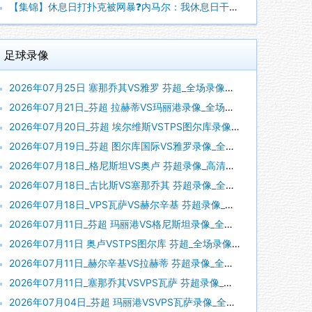
【集锦】休息日打扑克被网暴❓️内马尔：我休息日干啥，关你们什
足球录像
2026年07月25日 塞那乔其VS雅罗 芬超_全场录像【全场回放】
2026年07月21日_芬超 拉赫蒂VS玛丽港录像_全场录像【视频集锦】
2026年07月20日_芬超 埃尔维斯VSTPS图尔库录像_全场录像【全场回放】
2026年07月19日_芬超 图尔库国际VS雅罗录像_全场录像【全场回放】
2026年07月18日_格尼斯坦VS奥卢 芬超录像_高清录像【全场回放】
2026年07月18日_古比斯VS塞那乔其 芬超录像_全场录像【视频集锦】
2026年07月18日_VPS瓦萨VS赫尔辛基 芬超录像_全场录像【全场回放】
2026年07月11日_芬超 玛丽港VS格尼斯坦录像_全场录像【全场回放】
2026年07月11日 奥卢VSTPS图尔库 芬超_全场录像【全场回放】
2026年07月11日_赫尔辛基VS拉赫蒂 芬超录像_全场录像【全场回放】
2026年07月11日_塞那乔其VSVPS瓦萨 芬超录像_全场录像【视频集锦】
2026年07月04日_芬超 玛丽港VSVPS瓦萨录像_全场录像【高清回放】