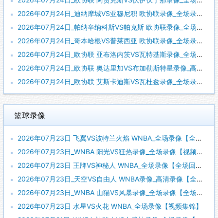
2026年07月24日_迪纳摩城VS亚穆尼积 欧协联录像_全场录像【高清回放】
2026年07月24日_帕纳辛纳科斯VS帕克斯 欧协联录像_全场录像【高清回放】
2026年07月24日_哥本哈根VS普莱西亚 欧协联录像_全场录像【视频集锦】
2026年07月24日_欧协联 亚布洛内茨VS瓦特基斯录像_全场录像【视频集锦】
2026年07月24日_欧协联 奥达里加VS布加勒斯特星录像_高清录像【全场回放】
2026年07月24日_欧协联 艾斯卡迪斯VS瓦杜兹录像_全场录像【视频集锦】
篮球录像
2026年07月23日 飞翼VS波特兰火焰 WNBA_全场录像【全场回放】
2026年07月23日_WNBA 阳光VS狂热录像_全场录像【视频集锦】
2026年07月23日 王牌VS神秘人 WNBA_全场录像【全场回放】
2026年07月23日_天空VS自由人 WNBA录像_高清录像【全场回放】
2026年07月23日_WNBA 山猫VS风暴录像_全场录像【全场回放】
2026年07月23日 水星VS火花 WNBA_全场录像【视频集锦】