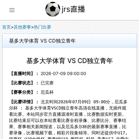
展开菜单
首页
>
其他赛事
>
热门比赛
基多大学体育 VS CD独立青年
基多大学体育 VS CD独立青年
【直播时间】：
2026-07-09 09:00:00
【比赛状态】：
已完赛
【赛事分类】：
厄瓜杯
【比赛详情】：
北京时间2026年07月09日 09:00分，厄瓜多
尔杯 : 基多大学体育VSCD独立青年高清在线直播，无插件观
看比赛。本站同步官方直播源准时直播，比赛数据实时更新。
比赛结束后可以在本站查看比赛全程录像、比赛比分、赛事结
果、赛事相关新闻报道，以及厄瓜多尔杯的最新赛事直播，比
赛录像，比赛视频下载，精彩片段集锦等。同时还提供中U17,
巴西杯,U20女世杯,葡青锦U19,葡联杯,村超,美青U17,北爱中