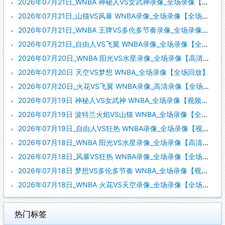
2026年07月21日_WNBA 神秘人VS女武神录像_全场录像【全场回放】
2026年07月21日_山猫VS风暴 WNBA录像_全场录像【全场回放】
2026年07月21日_WNBA 王牌VS多伦多节奏录像_全场录像【全场回放】
2026年07月21日_自由人VS飞翼 WNBA录像_全场录像【全场回放】
2026年07月20日_WNBA 阳光VS水星录像_全场录像【高清回放】
2026年07月20日 天空VS梦想 WNBA_全场录像【全场回放】
2026年07月20日_火花VS飞翼 WNBA录像_高清录像【全场回放】
2026年07月19日 神秘人VS女武神 WNBA_全场录像【视频集锦】
2026年07月19日 波特兰火焰VS山猫 WNBA_全场录像【全场回放】
2026年07月19日_自由人VS狂热 WNBA录像_全场录像【视频集锦】
2026年07月18日_WNBA 阳光VS水星录像_全场录像【高清回放】
2026年07月18日_风暴VS狂热 WNBA录像_全场录像【全场回放】
2026年07月18日 梦想VS多伦多节奏 WNBA_全场录像【视频集锦】
2026年07月18日_WNBA 火花VS天空录像_全场录像【全场回放】
热门标签