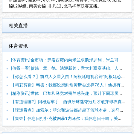
锦U20A级,南美女锦,非凡12,北马杯等联赛直播。
相关直播
体育资讯
[体育资讯]全市场：弗洛西诺内向米兰求购泽罗利，米兰可能加入
[值得一看]贺炜：意、德、法迎新帅，意大利联赛基础、人员储备
【你怎么看？】前成人女星入围！阿根廷电视台评“阿根廷恐惧症”
【精彩剪辑】韦德：我都没想到詹姆斯会选择76人！他拥有知足且
[精彩资讯]世体：巴黎和马竞对费兰感兴趣，预计下周球员将与巴
【有道理嘛?】阿根廷车手：西班牙球迷夺冠后才敢穿球衣真丢人
【球迷看点】加索尔：菲尔和波波都超越了篮球本身，选马刺，就是
【集锦】休息日打扑克被网暴❓️内马尔：我休息日干啥，关你们什