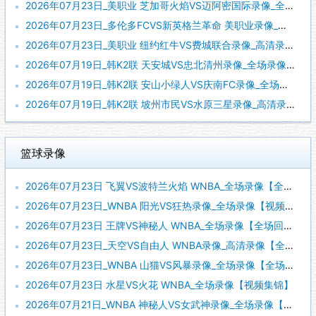
2026年07月23日_美职业 芝加哥火焰VS迈阿密国际录像_全场录像【全场回放】
2026年07月23日_多伦多FCVS新英格兰革命 美职业录像_全场录像【全场回放】
2026年07月23日_美职业 纽约红牛VS费城联合录像_高清录像【全场回放】
2026年07月19日_韩K2联 天安城VS忠北清州录像_全场录像【视频集锦】
2026年07月19日_韩K2联 安山小绿人VS庆南FC录像_全场录像【高清回放】
2026年07月19日_韩K2联 坡州市民VS水原三星录像_高清录像【全场回放】
篮球录像
2026年07月23日 飞翼VS波特兰火焰 WNBA_全场录像【全场回放】
2026年07月23日_WNBA 阳光VS狂热录像_全场录像【视频集锦】
2026年07月23日 王牌VS神秘人 WNBA_全场录像【全场回放】
2026年07月23日_天空VS自由人 WNBA录像_高清录像【全场回放】
2026年07月23日_WNBA 山猫VS风暴录像_全场录像【全场回放】
2026年07月23日 水星VS火花 WNBA_全场录像【视频集锦】
2026年07月21日_WNBA 神秘人VS女武神录像_全场录像【全场回放】