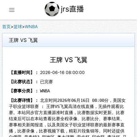
展开菜单
首页
>
篮球
>
WNBA
王牌 VS 飞翼
王牌 VS 飞翼
【直播时间】：
2026-06-16 08:00:00
【比赛状态】：
已完赛
【赛事分类】：
WNBA
【比赛详情】：
北京时间2026年06月16日 08:00分，美国女
子职业篮球联赛 : 王牌VS飞翼高清在线直播，无插件观看比
赛。本站同步官方直播源准时直播，比赛数据实时更新。比赛
结束后可以在本站查看比赛全程录像、比赛比分、赛事结果、
赛事相关新闻报道，以及美国女子职业篮球联赛的最新赛事直
播，比赛录像，比赛视频下载，精彩片段集锦等。同时还提供
白俄甲,意春锦3,巴地区,奥大洋预,索卡杯,印女联,查达杯,马