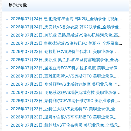
足球录像
2026年07月24日 忠北清州VS金海 韩K2联_全场录像【视频集锦】
2026年07月24日_天安城VS首尔衣恋 韩K2联录像_全场录像【高清回放】
2026年07月23日_美职业 圣路易斯城VS洛杉矶银河录像_高清录像【全场回放】
2026年07月23日 皇家盐湖城VS洛杉矶FC 美职业_全场录像【全场回放】
2026年07月23日_达拉斯FCVS波特兰伐木工 美职业录像_全场录像【高清回放】
2026年07月23日_美职业 奥兰多城VS圣何塞地震录像_全场录像【全场回放】
2026年07月23日_圣地亚哥FCVS科罗拉多急流 美职业录像_全场录像【全场回放】
2026年07月23日_西雅图海湾人VS奥斯汀FC 美职业录像_全场录像【视频集锦】
2026年07月23日_华盛顿联VS休斯敦迪纳摩 美职业录像_全场录像【视频集锦】
2026年07月23日_明尼苏达联VS堪萨斯城竞技 美职业录像_高清录像【全场回放】
2026年07月23日_蒙特利尔CFVS纳什维尔SC 美职业录像_全场录像【视频集锦】
2026年07月23日_亚特兰大联VS夏洛特FC 美职业录像_全场录像【视频集锦】
2026年07月23日_温哥华白浪VS辛辛那提FC 美职业录像_全场录像【视频集锦】
2026年07月23日_纽约城VS哥伦布机员 美职业录像_全场录像【视频集锦】