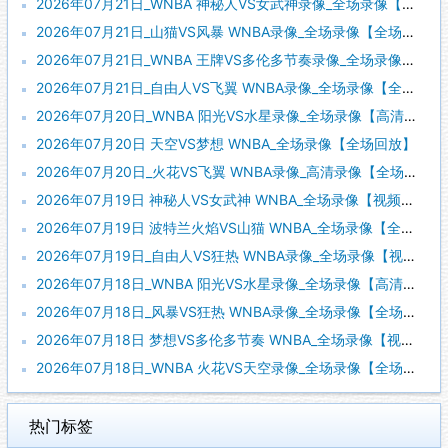
2026年07月21日_WNBA 神秘人VS女武神录像_全场录像【全场回放】
2026年07月21日_山猫VS风暴 WNBA录像_全场录像【全场回放】
2026年07月21日_WNBA 王牌VS多伦多节奏录像_全场录像【全场回放】
2026年07月21日_自由人VS飞翼 WNBA录像_全场录像【全场回放】
2026年07月20日_WNBA 阳光VS水星录像_全场录像【高清回放】
2026年07月20日 天空VS梦想 WNBA_全场录像【全场回放】
2026年07月20日_火花VS飞翼 WNBA录像_高清录像【全场回放】
2026年07月19日 神秘人VS女武神 WNBA_全场录像【视频集锦】
2026年07月19日 波特兰火焰VS山猫 WNBA_全场录像【全场回放】
2026年07月19日_自由人VS狂热 WNBA录像_全场录像【视频集锦】
2026年07月18日_WNBA 阳光VS水星录像_全场录像【高清回放】
2026年07月18日_风暴VS狂热 WNBA录像_全场录像【全场回放】
2026年07月18日 梦想VS多伦多节奏 WNBA_全场录像【视频集锦】
2026年07月18日_WNBA 火花VS天空录像_全场录像【全场回放】
热门标签