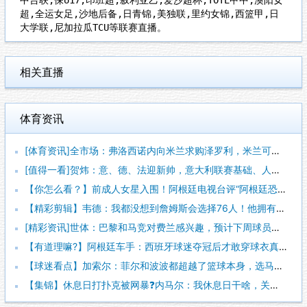
超,全运女足,沙地后备,日青锦,美独联,里约女锦,西篮甲,日
大学联,尼加拉瓜TCU等联赛直播。
相关直播
体育资讯
[体育资讯]全市场：弗洛西诺内向米兰求购泽罗利，米兰可能加入
[值得一看]贺炜：意、德、法迎新帅，意大利联赛基础、人员储备
【你怎么看？】前成人女星入围！阿根廷电视台评“阿根廷恐惧症”
【精彩剪辑】韦德：我都没想到詹姆斯会选择76人！他拥有知足且
[精彩资讯]世体：巴黎和马竞对费兰感兴趣，预计下周球员将与巴
【有道理嘛?】阿根廷车手：西班牙球迷夺冠后才敢穿球衣真丢人
【球迷看点】加索尔：菲尔和波波都超越了篮球本身，选马刺，就是
【集锦】休息日打扑克被网暴❓️内马尔：我休息日干啥，关你们什