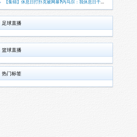
【集锦】休息日打扑克被网暴❓️内马尔：我休息日干啥，关你们什
足球直播
篮球直播
热门标签