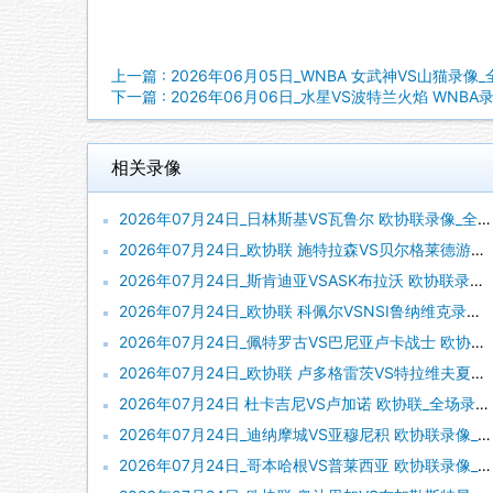
上一篇 : 2026年06月05日_WNBA 女武神VS山猫录像
下一篇 : 2026年06月06日_水星VS波特兰火焰 WNBA
相关录像
2026年07月24日_日林斯基VS瓦鲁尔 欧协联录像_全场录像【视频集锦】
2026年07月24日_欧协联 施特拉森VS贝尔格莱德游击录像_高清录像【全场回放】
2026年07月24日_斯肯迪亚VSASK布拉沃 欧协联录像_高清录像【全场回放】
2026年07月24日_欧协联 科佩尔VSNSI鲁纳维克录像_全场录像【全场回放】
2026年07月24日_佩特罗古VS巴尼亚卢卡战士 欧协联录像_高清录像【全场回放】
2026年07月24日_欧协联 卢多格雷茨VS特拉维夫夏普尔录像_全场录像【视频集锦】
2026年07月24日 杜卡吉尼VS卢加诺 欧协联_全场录像【全场回放】
2026年07月24日_迪纳摩城VS亚穆尼积 欧协联录像_全场录像【高清回放】
2026年07月24日_哥本哈根VS普莱西亚 欧协联录像_全场录像【视频集锦】