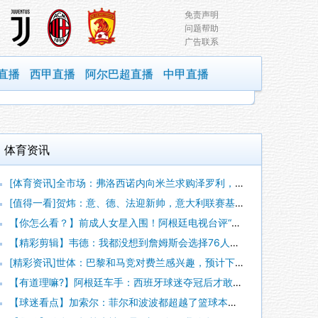
免责声明
问题帮助
广告联系
直播
西甲直播
阿尔巴超直播
中甲直播
体育资讯
[体育资讯]全市场：弗洛西诺内向米兰求购泽罗利，米兰可能加入
[值得一看]贺炜：意、德、法迎新帅，意大利联赛基础、人员储备
【你怎么看？】前成人女星入围！阿根廷电视台评“阿根廷恐惧症”
【精彩剪辑】韦德：我都没想到詹姆斯会选择76人！他拥有知足且
[精彩资讯]世体：巴黎和马竞对费兰感兴趣，预计下周球员将与巴
【有道理嘛?】阿根廷车手：西班牙球迷夺冠后才敢穿球衣真丢人
【球迷看点】加索尔：菲尔和波波都超越了篮球本身，选马刺，就是