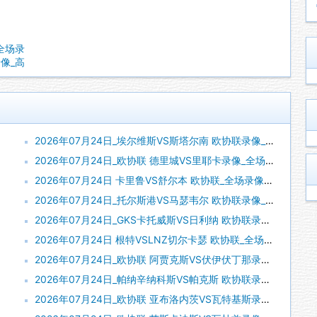
_全场录
录像_高
2026年07月24日_埃尔维斯VS斯塔尔南 欧协联录像_全场录像【全场回放】
2026年07月24日_欧协联 德里城VS里耶卡录像_全场录像【全场回放】
2026年07月24日 卡里鲁VS舒尔本 欧协联_全场录像【视频集锦】
2026年07月24日_托尔斯港VS马瑟韦尔 欧协联录像_全场录像【视频集锦】
2026年07月24日_GKS卡托威斯VS日利纳 欧协联录像_全场录像【高清回放】
2026年07月24日 根特VSLNZ切尔卡瑟 欧协联_全场录像【全场回放】
2026年07月24日_欧协联 阿贾克斯VS伏伊伏丁那录像_全场录像【全场回放】
2026年07月24日_帕纳辛纳科斯VS帕克斯 欧协联录像_全场录像【高清回放】
2026年07月24日_欧协联 亚布洛内茨VS瓦特基斯录像_全场录像【视频集锦】