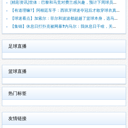
[精彩资讯]世体：巴黎和马竞对费兰感兴趣，预计下周球员将与巴
【有道理嘛?】阿根廷车手：西班牙球迷夺冠后才敢穿球衣真丢人
【球迷看点】加索尔：菲尔和波波都超越了篮球本身，选马刺，就是
【集锦】休息日打扑克被网暴❓️内马尔：我休息日干啥，关你们什
足球直播
篮球直播
热门标签
友情链接