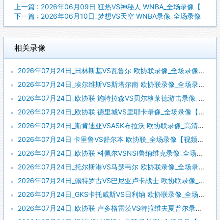
上一篇 : 2026年06月09日 狂热VS神秘人 WNBA_全场录像【
下一篇 : 2026年06月10日_梦想VS天空 WNBA录像_全场录像
相关录像
2026年07月24日_日林斯基VS瓦鲁尔 欧协联录像_全场录像【视频集锦】
2026年07月24日_埃尔维斯VS斯塔尔南 欧协联录像_全场录像【全场回放】
2026年07月24日_欧协联 施特拉森VS贝尔格莱德游击录像_高清录像【全场回放】
2026年07月24日_欧协联 德里城VS里耶卡录像_全场录像【全场回放】
2026年07月24日_斯肯迪亚VSASK布拉沃 欧协联录像_高清录像【全场回放】
2026年07月24日 卡里鲁VS舒尔本 欧协联_全场录像【视频集锦】
2026年07月24日_欧协联 科佩尔VSNSI鲁纳维克录像_全场录像【全场回放】
2026年07月24日_托尔斯港VS马瑟韦尔 欧协联录像_全场录像【视频集锦】
2026年07月24日_佩特罗古VS巴尼亚卢卡战士 欧协联录像_高清录像【全场回放】
2026年07月24日_GKS卡托威斯VS日利纳 欧协联录像_全场录像【高清回放】
2026年07月24日_欧协联 卢多格雷茨VS特拉维夫夏普尔录像_全场录像【视频集锦】