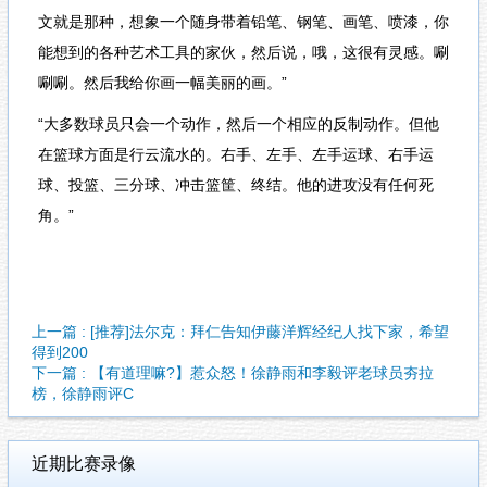
文就是那种，想象一个随身带着铅笔、钢笔、画笔、喷漆，你
能想到的各种艺术工具的家伙，然后说，哦，这很有灵感。唰
唰唰。然后我给你画一幅美丽的画。”
“大多数球员只会一个动作，然后一个相应的反制动作。但他
在篮球方面是行云流水的。右手、左手、左手运球、右手运
球、投篮、三分球、冲击篮筐、终结。他的进攻没有任何死
角。”
上一篇 : [推荐]法尔克：拜仁告知伊藤洋辉经纪人找下家，希望
得到200
下一篇 : 【有道理嘛?】惹众怒！徐静雨和李毅评老球员夯拉
榜，徐静雨评C
近期比赛录像