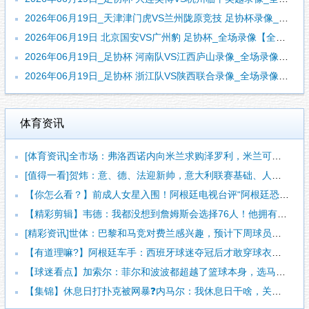
2026年06月19日_天津津门虎VS兰州陇原竞技 足协杯录像_全场录像【视频集锦】
2026年06月19日 北京国安VS广州豹 足协杯_全场录像【全场回放】
2026年06月19日_足协杯 河南队VS江西庐山录像_全场录像【全场回放】
2026年06月19日_足协杯 浙江队VS陕西联合录像_全场录像【全场回放】
体育资讯
[体育资讯]全市场：弗洛西诺内向米兰求购泽罗利，米兰可能加入
[值得一看]贺炜：意、德、法迎新帅，意大利联赛基础、人员储备
【你怎么看？】前成人女星入围！阿根廷电视台评“阿根廷恐惧症”
【精彩剪辑】韦德：我都没想到詹姆斯会选择76人！他拥有知足且
[精彩资讯]世体：巴黎和马竞对费兰感兴趣，预计下周球员将与巴
【有道理嘛?】阿根廷车手：西班牙球迷夺冠后才敢穿球衣真丢人
【球迷看点】加索尔：菲尔和波波都超越了篮球本身，选马刺，就是
【集锦】休息日打扑克被网暴❓️内马尔：我休息日干啥，关你们什