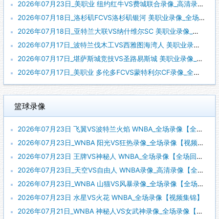
2026年07月23日_美职业 纽约红牛VS费城联合录像_高清录像【全场回放】
2026年07月18日_洛杉矶FCVS洛杉矶银河 美职业录像_全场录像【全场回放】
2026年07月18日_亚特兰大联VS纳什维尔SC 美职业录像_全场录像【视频集锦】
2026年07月17日_波特兰伐木工VS西雅图海湾人 美职业录像_全场录像【高清回放】
2026年07月17日_堪萨斯城竞技VS圣路易斯城 美职业录像_全场录像【全场回放】
2026年07月17日_美职业 多伦多FCVS蒙特利尔CF录像_全场录像【全场回放】
篮球录像
2026年07月23日 飞翼VS波特兰火焰 WNBA_全场录像【全场回放】
2026年07月23日_WNBA 阳光VS狂热录像_全场录像【视频集锦】
2026年07月23日 王牌VS神秘人 WNBA_全场录像【全场回放】
2026年07月23日_天空VS自由人 WNBA录像_高清录像【全场回放】
2026年07月23日_WNBA 山猫VS风暴录像_全场录像【全场回放】
2026年07月23日 水星VS火花 WNBA_全场录像【视频集锦】
2026年07月21日_WNBA 神秘人VS女武神录像_全场录像【全场回放】