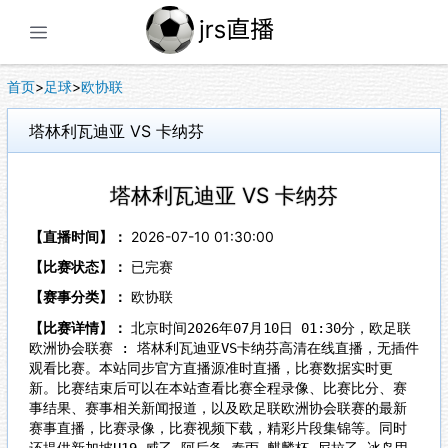
展开菜单
首页
>
足球
>
欧协联
塔林利瓦迪亚 VS 卡纳芬
塔林利瓦迪亚 VS 卡纳芬
【直播时间】：
2026-07-10 01:30:00
【比赛状态】：
已完赛
【赛事分类】：
欧协联
【比赛详情】：
北京时间2026年07月10日 01:30分，欧足联
欧洲协会联赛 : 塔林利瓦迪亚VS卡纳芬高清在线直播，无插件
观看比赛。本站同步官方直播源准时直播，比赛数据实时更
新。比赛结束后可以在本站查看比赛全程录像、比赛比分、赛
事结果、赛事相关新闻报道，以及欧足联欧洲协会联赛的最新
赛事直播，比赛录像，比赛视频下载，精彩片段集锦等。同时
还提供新加坡U19,威乙,阿后备,泰丙,麒麟杯,尼拉乙,冰岛甲,