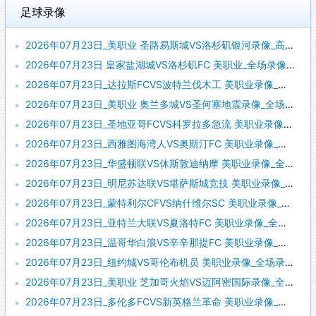
足球录像
2026年07月23日_美职业 圣路易斯城VS洛杉矶银河录像_高清录像【全场回放】
2026年07月23日 皇家盐湖城VS洛杉矶FC 美职业_全场录像【全场回放】
2026年07月23日_达拉斯FCVS波特兰伐木工 美职业录像_全场录像【高清回放】
2026年07月23日_美职业 奥兰多城VS圣何塞地震录像_全场录像【全场回放】
2026年07月23日_圣地亚哥FCVS科罗拉多急流 美职业录像_全场录像【全场回放】
2026年07月23日_西雅图海湾人VS奥斯汀FC 美职业录像_全场录像【视频集锦】
2026年07月23日_华盛顿联VS休斯敦迪纳摩 美职业录像_全场录像【视频集锦】
2026年07月23日_明尼苏达联VS堪萨斯城竞技 美职业录像_高清录像【全场回放】
2026年07月23日_蒙特利尔CFVS纳什维尔SC 美职业录像_全场录像【视频集锦】
2026年07月23日_亚特兰大联VS夏洛特FC 美职业录像_全场录像【视频集锦】
2026年07月23日_温哥华白浪VS辛辛那提FC 美职业录像_全场录像【视频集锦】
2026年07月23日_纽约城VS哥伦布机员 美职业录像_全场录像【视频集锦】
2026年07月23日_美职业 芝加哥火焰VS迈阿密国际录像_全场录像【全场回放】
2026年07月23日_多伦多FCVS新英格兰革命 美职业录像_全场录像【全场回放】