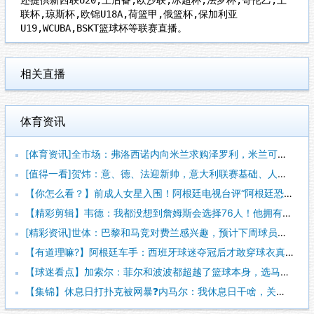
联杯,琼斯杯,欧锦U18A,荷篮甲,俄篮杯,保加利亚
U19,WCUBA,BSKT篮球杯等联赛直播。
相关直播
体育资讯
[体育资讯]全市场：弗洛西诺内向米兰求购泽罗利，米兰可能加入
[值得一看]贺炜：意、德、法迎新帅，意大利联赛基础、人员储备
【你怎么看？】前成人女星入围！阿根廷电视台评“阿根廷恐惧症”
【精彩剪辑】韦德：我都没想到詹姆斯会选择76人！他拥有知足且
[精彩资讯]世体：巴黎和马竞对费兰感兴趣，预计下周球员将与巴
【有道理嘛?】阿根廷车手：西班牙球迷夺冠后才敢穿球衣真丢人
【球迷看点】加索尔：菲尔和波波都超越了篮球本身，选马刺，就是
【集锦】休息日打扑克被网暴❓️内马尔：我休息日干啥，关你们什