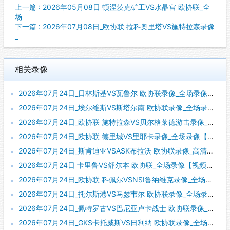
上一篇 : 2026年05月08日 顿涅茨克矿工VS水晶宫 欧协联_全
场
下一篇 : 2026年07月08日_欧协联 拉科奥里塔VS施特拉森录像
_
相关录像
2026年07月24日_日林斯基VS瓦鲁尔 欧协联录像_全场录像【视频集锦】
2026年07月24日_埃尔维斯VS斯塔尔南 欧协联录像_全场录像【全场回放】
2026年07月24日_欧协联 施特拉森VS贝尔格莱德游击录像_高清录像【全场回放】
2026年07月24日_欧协联 德里城VS里耶卡录像_全场录像【全场回放】
2026年07月24日_斯肯迪亚VSASK布拉沃 欧协联录像_高清录像【全场回放】
2026年07月24日 卡里鲁VS舒尔本 欧协联_全场录像【视频集锦】
2026年07月24日_欧协联 科佩尔VSNSI鲁纳维克录像_全场录像【全场回放】
2026年07月24日_托尔斯港VS马瑟韦尔 欧协联录像_全场录像【视频集锦】
2026年07月24日_佩特罗古VS巴尼亚卢卡战士 欧协联录像_高清录像【全场回放】
2026年07月24日_GKS卡托威斯VS日利纳 欧协联录像_全场录像【高清回放】