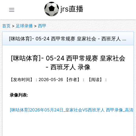
展开菜单
首页
>
足球录播
>
西甲
[咪咕体育]- 05-24 西甲常规赛 皇家社会 - 西班牙人 录像
[咪咕体育]- 05-24 西甲常规赛 皇家社会
- 西班牙人 录像
【发布时间】：2026-05-26 【作者】： 【阅读】：
录像列表:
[咪咕体育]2026年05月24日_皇家社会VS西班牙人 西甲录像_高