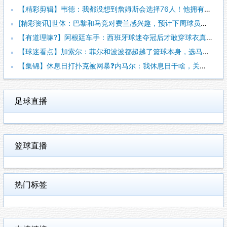
【精彩剪辑】韦德：我都没想到詹姆斯会选择76人！他拥有知足且
[精彩资讯]世体：巴黎和马竞对费兰感兴趣，预计下周球员将与巴
【有道理嘛?】阿根廷车手：西班牙球迷夺冠后才敢穿球衣真丢人
【球迷看点】加索尔：菲尔和波波都超越了篮球本身，选马刺，就是
【集锦】休息日打扑克被网暴❓️内马尔：我休息日干啥，关你们什
足球直播
篮球直播
热门标签