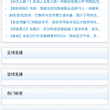
【你怎么看？】前成人女星入围！阿根廷电视台评“阿根廷恐惧症”
【精彩剪辑】韦德：我都没想到詹姆斯会选择76人！他拥有知足且
[精彩资讯]世体：巴黎和马竞对费兰感兴趣，预计下周球员将与巴
【有道理嘛?】阿根廷车手：西班牙球迷夺冠后才敢穿球衣真丢人
【球迷看点】加索尔：菲尔和波波都超越了篮球本身，选马刺，就是
【集锦】休息日打扑克被网暴❓️内马尔：我休息日干啥，关你们什
足球直播
篮球直播
热门标签