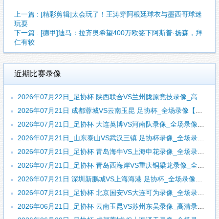
上一篇 : [精彩剪辑]太会玩了！王涛穿阿根廷球衣与墨西哥球迷
玩耍
下一篇 : [德甲]迪马：拉齐奥希望400万欧签下阿斯普·扬森，拜
仁有较
近期比赛录像
2026年07月22日_足协杯 陕西联合VS兰州陇原竞技录像_高清录像【全场回放】
2026年07月21日 成都蓉城VS云南玉昆 足协杯_全场录像【视频集锦】
2026年07月21日_足协杯 大连英博VS河南队录像_全场录像【高清回放】
2026年07月21日_山东泰山VS武汉三镇 足协杯录像_全场录像【视频集锦】
2026年07月21日_足协杯 青岛海牛VS上海申花录像_全场录像【高清回放】
2026年07月21日_足协杯 青岛西海岸VS重庆铜梁龙录像_全场录像【全场回放】
2026年07月21日 深圳新鹏城VS上海海港 足协杯_全场录像【视频集锦】
2026年07月21日_足协杯 北京国安VS大连可为录像_全场录像【全场回放】
2026年06月21日_足协杯 云南玉昆VS苏州东吴录像_高清录像【全场回放】