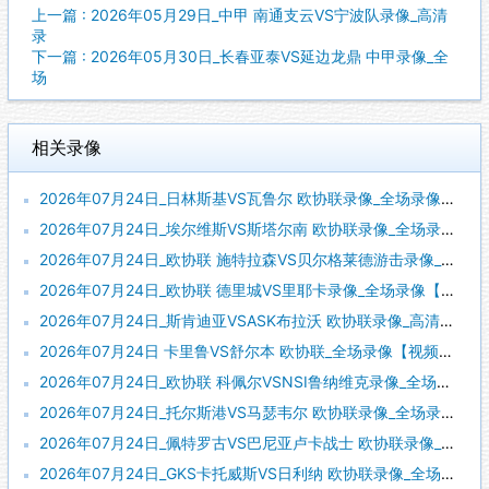
上一篇 : 2026年05月29日_中甲 南通支云VS宁波队录像_高清
录
下一篇 : 2026年05月30日_长春亚泰VS延边龙鼎 中甲录像_全
场
相关录像
2026年07月24日_日林斯基VS瓦鲁尔 欧协联录像_全场录像【视频集锦】
2026年07月24日_埃尔维斯VS斯塔尔南 欧协联录像_全场录像【全场回放】
2026年07月24日_欧协联 施特拉森VS贝尔格莱德游击录像_高清录像【全场回放】
2026年07月24日_欧协联 德里城VS里耶卡录像_全场录像【全场回放】
2026年07月24日_斯肯迪亚VSASK布拉沃 欧协联录像_高清录像【全场回放】
2026年07月24日 卡里鲁VS舒尔本 欧协联_全场录像【视频集锦】
2026年07月24日_欧协联 科佩尔VSNSI鲁纳维克录像_全场录像【全场回放】
2026年07月24日_托尔斯港VS马瑟韦尔 欧协联录像_全场录像【视频集锦】
2026年07月24日_佩特罗古VS巴尼亚卢卡战士 欧协联录像_高清录像【全场回放】
2026年07月24日_GKS卡托威斯VS日利纳 欧协联录像_全场录像【高清回放】