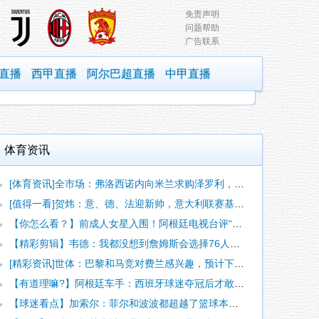
免责声明
问题帮助
广告联系
直播
西甲直播
阿尔巴超直播
中甲直播
体育资讯
[体育资讯]全市场：弗洛西诺内向米兰求购泽罗利，米兰可能加入
[值得一看]贺炜：意、德、法迎新帅，意大利联赛基础、人员储备
【你怎么看？】前成人女星入围！阿根廷电视台评“阿根廷恐惧症”
【精彩剪辑】韦德：我都没想到詹姆斯会选择76人！他拥有知足且
[精彩资讯]世体：巴黎和马竞对费兰感兴趣，预计下周球员将与巴
【有道理嘛?】阿根廷车手：西班牙球迷夺冠后才敢穿球衣真丢人
【球迷看点】加索尔：菲尔和波波都超越了篮球本身，选马刺，就是